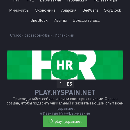
Мини-игры
Экономика
Анархия
BedWars
SkyBlock
OneBlock
Ивенты
Больше тегов...
Список серверов
Язык: Испанский
ES
1
PLAY.HYSPAIN.NET
Присоединяйся сейчас и начни своё приключение. Сервер
создан, чтобы подарить уникальный и захватывающий опыт всем
испаноязычным игрокам.
hyspain.net
#Ивенты
#PVP
#Выживание
play.hyspain.net