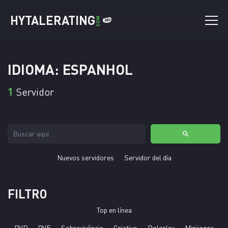
HYTALERATING
🍉
COM
IDIOMA: ESPANHOL
1
Servidor
Nuevos servidores
Servidor del día
FILTRO
Top en línea
PVP
PVE
Sobrevivência
Criativo
Roleplay
Minijogos