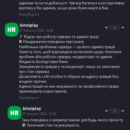
адмінам ти не подобаєшся. Чув від багатьох конструктивну
критику у бік адмінів, за що вони були кинуті в бан.
Reply
Report
.kinziplay
0
27 January 2026, 14:06
🚩 Відгук про роботу сервера та адміністрації
❌ Неадекватна поведінка персоналу
Найбільша проблема сервера — це його адміністрація.
Замість того, щоб відповідати на питання щодо технічних
проблем або роботи сервера, модератори та адміни:
Видають безпідставні бани.
Звинувачують гравців у «конкуренції» лише за запитання
про стан сервера.
Дозволяють собі особисті образи на адресу гравців без
жодних причин.
Адміністрація не має морального чи професійного права
принижувати користувачів.
Reply
Report
.kinziplay
0
27 January 2026, 14:06
Така поведінка є неприпустимою для будь-якого проєкту.
🛠 Технічний стан та унікальність