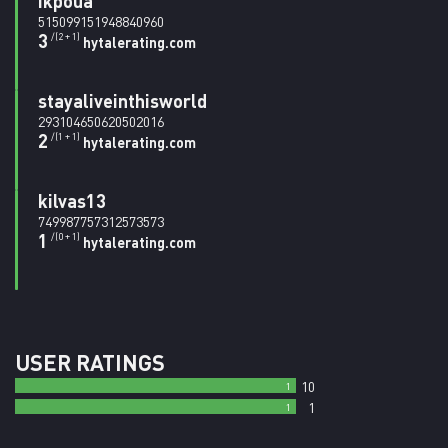
ikpoua
515099151948840960
3
/(2 + 1)
hytalerating.com
stayaliveinthisworld
293104650620502016
2
/(1 + 1)
hytalerating.com
kilvas13
749987757312573573
1
/(0 + 1)
hytalerating.com
USER RATINGS
10
1
1
1