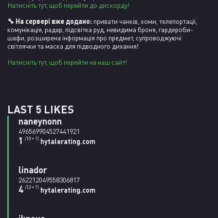
Натисніть тут, щоб перейти до дискорду!
🔧 На сервері вже додано:
 привати чанків, хоми, телепортації, 
комунікація, радар, підсвітка руд, невидима броня, гардероби-
шафи, розширена інформація про предмет, супроводжуючі 
світлячки та маска для підводного дихання!
Натисніть тут, щоб перейти на наш сайт!
LAST 5 LIKES
naneynonn
496569904527441921
1
/(0 + 1)
hytalerating.com
linador
262212049558306817
4
/(3 + 1)
hytalerating.com