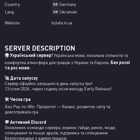
Country:
Germany
DE
Lang:
Ukrainian
UK
Website:
hytale.in.ua
SERVER DESCRIPTION
🌍 Український сервер!
 Українська мова, локальна спільнота та 
комфортна атмосфера для гравців з України та Європи. 
Без росні 
та рос мови.
🚀 Дата запуску
Сервер офіційно запущено в день запуску гри!
13 січня 2026 , через годину, після виходу Early Release! 
🛠️ Чесна гра
Без Pay-to-Win. Пріоритет — баланс, розвиток світу та 
довготривала гра. 
💬 Активний Discord
Оновлення, команди сервера, новини, гайди, ринок, моди, 
спілкування та пошук друзів, підтримка та спілкування 
безпосередньо з адміністрацією.