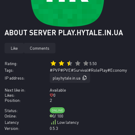
ABOUT SERVER PLAY.HYTALE.IN.UA
Like
Comments
Rating:
5.50
Tags:
#PVP
#PVE
#Survival
#RolePlay
#Economy
IP address:
play.hytale.in.ua
Next like in:
Available
Likes:
0
Position:
2
Status:
ONLINE
Online:
0
/ 100
Latency
Low latency
Version:
0.5.3