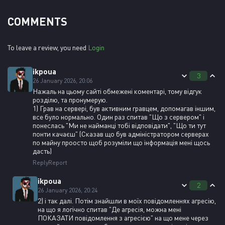
COMMENTS
To leave a review, you need
Login
ikpoua
3
26 January 2026, 20:06
Нажаль на цьому сайті обмежені коментарі, тому відгук
розділю, та пронумерую.
1) Грав на сервері, був активним гравцем, допомагав іншим,
все було нормально. Один раз спитав "Що з сервером" і
понеслась "Ми не найманці тобі відповідати", "Що ти тут
понти качаєш" (Сказав що був адміністратором серверах
по майну проосто щоб розуміли що інформація мені щось
дасть)
Reply
Report
ikpoua
2
26 January 2026, 20:24
2) і так далі. Потім знайшли в моїх повідомленнях агресію,
на що я логічно спитав "Де агресія, можна мені
ПОКАЗАТИ повідомлення з агресією" на що мене через