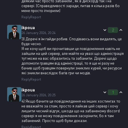
деякий час просто забанили , як в дискорді так і на
сервері. (Справедливості заради, питав я кілька разів бо
мене просто ігнорили)
Reply
Report
ikpoua
2
26 January 2026, 20:24
3) Доречі я їм гайди робив. Сподіваюсь вони видалять, це
буде чесно.
Я не хочу щоб ви прочитавши це повідомлення навіть не
зайшли на цей сервер, але майте на увазі що адміністрація
тут може на вас образитись та забанити. Доречі щодо
допомоги гравцям від адміністрації, то я ще ні разу не
бачив щоб гравцям повернули зниклих курей, чи ресурси
які зникли внаслідок багів гри чи модів.
Reply
Report
ikpoua
1
26 January 2026, 20:25
4) Якщо бачите це повідомлдення на інших хостингах то
не вважайте за спам, просто я лайкав цей сервер і хочу
лишити чесний відгук, шкода що на забаненому discord
сервері я не можу повідомлення заскрінити, бо я там
забанений. Просто щоб були докази.
Reply
Report