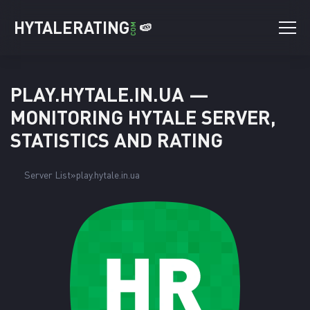
HYTALERATING
🍉
COM
PLAY.HYTALE.IN.UA —
MONITORING HYTALE SERVER,
STATISTICS AND RATING
Server List
play.hytale.in.ua