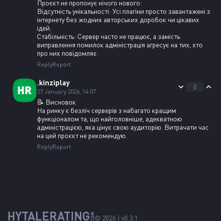
Проєкт не пропонує нічого нового:
Відсутність унікальності: Усі плагіни просто завантажені з
інтернету без жодних авторських доробок чи цікавих
ідей.
Стабільність: Сервер часто не працює, а замість
виправлення помилок адміністрація агресує на тих, хто
про них повідомляє
Reply
Report
.kinziplay
0
27 January 2026, 14:07
📝 Висновок
На ринку є безліч серверів з набагато кращим
функціоналом та, що найголовніше, адекватною
адміністрацією, яка цінує свою аудиторію. Витрачати час
на цей проєкт не рекомендую.
Reply
Report
HYTALERATING
COM
© 2026 | v0.3.1