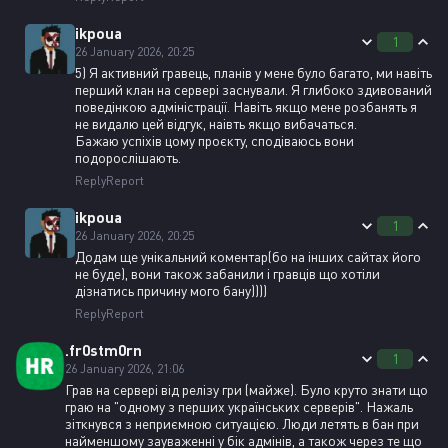
ikpoua
1
26 January 2026, 20:25
5) Я активний гравець, планів у мене було багато, ми навіть
перший клан на сервері заснували. Я глибоко здивований
поведінкою адміністрації. Навіть якщо мене розбанять я
не видалю цей відгук, наівть якщо вибачаться.
Бажаю успіхів цому проєкту, сподіваюсь вони
подорослішають.
Reply
Report
ikpoua
1
26 January 2026, 20:25
Додам ще унікальний коментар(бо на інших сайтах його
не буде), вони також забанили і гравців що хотіли
дізнатись причину мого бану))))
Reply
Report
.fr0stm0rn
1
26 January 2026, 21:06
Грав на сервері від релізу гри (майже). Було круто знати що
граю на "одному з перших українських серверів". Нажаль
зіткнувся з неприємною ситуацією. Люди летять в бан при
найменшому зауваженні у бік адмінів, а також через те що