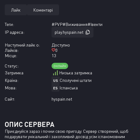
Лайк
Коментарі
Теги:
#PVP
#Виживання
#Івенти
IP адреса:
play.hyspain.net
Наступний лайк о:
Доступно
Лайків:
0
Місце:
13
Статус:
ОНЛАЙН
Затримка
Низька затримка
Країна:
Сполучені штати
US
Мова:
Іспанська
ES
Сайт:
hyspain.net
ОПИС СЕРВЕРА
Приєднуйся зараз і почни свою пригоду. Сервер створений, щоб 
подарувати унікальний і захопливий досвід усім іспаномовним 