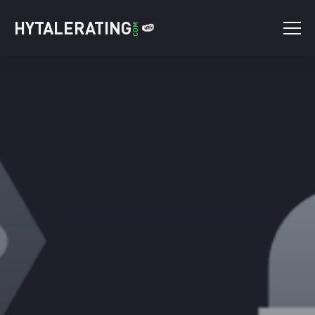
HYTALERATING
🍉
COM