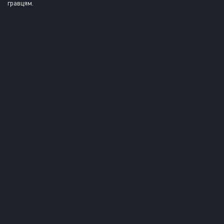
гравцям.
КОМЕНТАРІ
Щоб залишити відгук, вам необхідна
Авторизація
ПОДІБНІ СЕРВЕРА
play.hytale.in.ua
0