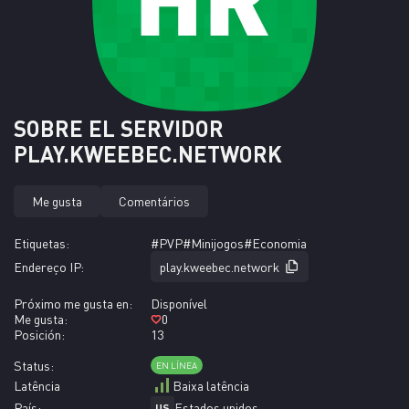
SOBRE EL SERVIDOR
PLAY.KWEEBEC.NETWORK
Me gusta
Comentários
Etiquetas:
#PVP
#Minijogos
#Economia
Endereço IP:
play.kweebec.network
Próximo me gusta en:
Disponível
Me gusta:
0
Posición:
13
Status:
EN LÍNEA
Latência
Baixa latência
País:
Estados unidos
US