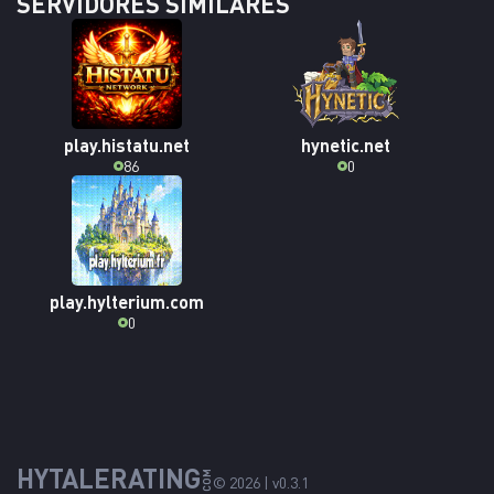
SERVIDORES SIMILARES
play.histatu.net
hynetic.net
86
0
play.hylterium.com
0
HYTALERATING
COM
© 2026 | v0.3.1