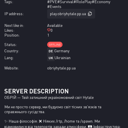
Tags:
#PVE
#Survival
#RolePlay
#Economy
#Events
IP address:
play.obriyhytale.pp.ua
Next like in:
Available
Likes:
0
Position:
1
Status:
ОFFLINE
Country:
Germany
DE
Lang:
Ukrainian
UK
Website:
obriyhytale.pp.ua
SERVER DESCRIPTION
ОБРІЙ — Твій затишний україномовний світ Hytale
Ми не просто сервер, ми будуємо світ тісних зв'язків та 
справжнього сусідства.
✨ Наша філософія: ❌ Ніяких /rtp, /home та /spawn. Ми 
відмовилися від телепортів заради атмосфери. 🛤️ Інфраструктура: 