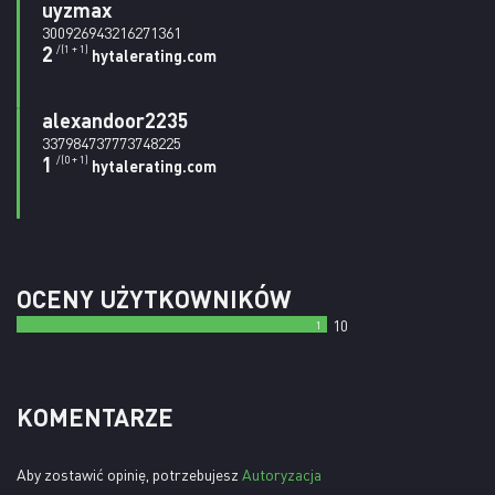
uyzmax
300926943216271361
2
/(1 + 1)
hytalerating.com
alexandoor2235
337984737773748225
1
/(0 + 1)
hytalerating.com
OCENY UŻYTKOWNIKÓW
10
1
KOMENTARZE
Aby zostawić opinię, potrzebujesz
Autoryzacja