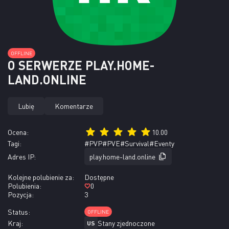
OFFLINE
O SERWERZE PLAY.HOME-
LAND.ONLINE
Lubię
Komentarze
Ocena:
10.00
Tagi:
#PVP
#PVE
#Survival
#Eventy
Adres IP:
play.home-land.online
Kolejne polubienie za:
Dostępne
Polubienia:
0
Pozycja:
3
Status:
OFFLINE
Kraj:
Stany zjednoczone
US