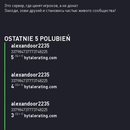
Это сервер, где ценят игроков, а не донат.

Заходи, зови друзей и становись частью живого сообщества!
OSTATNIE 5 POLUBIEŃ
alexandoor2235
337984737773748225
5
/(4 + 1)
hytalerating.com
alexandoor2235
337984737773748225
4
/(3 + 1)
hytalerating.com
alexandoor2235
337984737773748225
3
/(2 + 1)
hytalerating.com