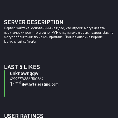
SERVER DESCRIPTION
Сервер хайтейл, основанный на идее, что игроки могут делать 
практически все, что угодно. PVP, отсутствие любых правил. Вас не 
могут забанить ни по какой причине. Полная анархия короче. 
Ванильный хайтейл
LAST 5 LIKES
unknownqqw
499937748862500864
1
/(0 + 1)
dev.hytalerating.com
USER RATINGS