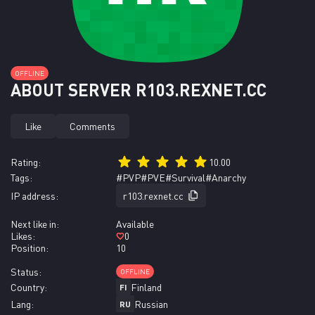
ОFFLINE
ABOUT SERVER R103.REXNET.CC
Like
Comments
Rating:
10.00
Tags:
#PVP
#PVE
#Survival
#Anarchy
IP address:
r103.rexnet.cc
Next like in:
Available
Likes:
0
Position:
10
Status:
ОFFLINE
Country:
Finland
FI
Lang:
Russian
RU