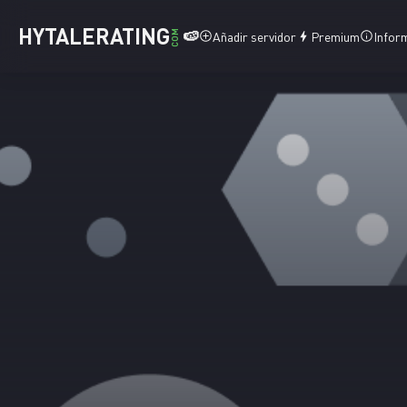
HYTALERATING
🍉
COM
Añadir servidor
Premium
Infor