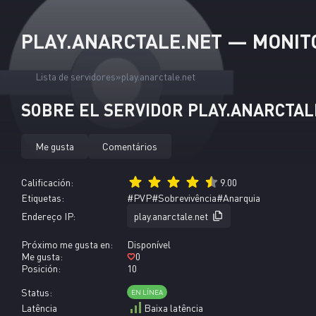
PLAY.ANARCTALE.NET — MONITO
Lista de servidores
play.anarctale.net
SOBRE EL SERVIDOR PLAY.ANARCTAL
Me gusta
Comentários
Calificación:
9.00
Etiquetas:
#PVP
#Sobrevivência
#Anarquia
Endereço IP:
play.anarctale.net
Próximo me gusta en:
Disponível
Me gusta:
0
Posición:
10
Status:
EN LÍNEA
Latência
Baixa latência