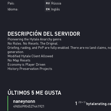
País:
Rússia
RU
Idioma:
Inglês
EN
DESCRIPCIÓN DEL SERVIDOR
Pioneering the Hytale Anarchy genre.

No Rules. No Resets. The Original.

Griefing, raiding, and PvP are fully enabled. There are no land claims, n
generation.

Modified Hytale Client Allowed

No Map Resets

Economy is Player Driven

History Preservation Projects
ÚLTIMOS 5 ME GUSTA
naneynonn
1
/(0 + 1)
hytalerating.c
496569904527441921